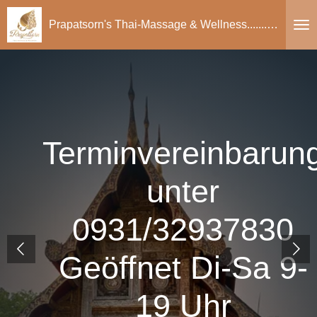
Zum
Prapatsorn's Thai-Massage & Wellness..............................
Hauptinhalt
springen
Terminvereinbarun
unter
0931/32937830
Geöffnet Di-Sa 9-
19 Uhr